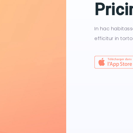
Prici
In hac habitass
efficitur in tort